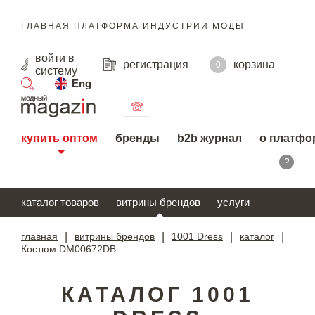
ГЛАВНАЯ ПЛАТФОРМА ИНДУСТРИИ МОДЫ
войти
в
регистрация
корзина
0
систему
Eng
поиск
купить оптом
бренды
b2b журнал
о платфо
?
каталог товаров
витрины брендов
услуги
главная
|
витрины брендов
|
1001 Dress
|
каталог
|
Костюм DM00672DB
КАТАЛОГ 1001