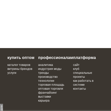
купить оптом
профессионалам
платформа
каталог товаров
аналитика
сайт
витрины брендов
индустрия моды
клуб
услуги
тренды
специальные
производство
проекты
технологии
как работать в
торговая площадь
системе
оптовая торговля
контакты
франчайзинг
выставки
карьера