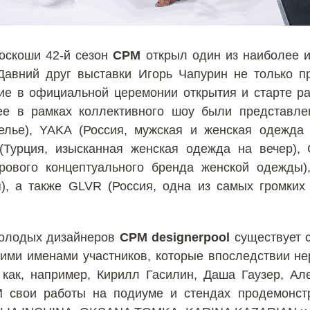
оскоши 42-й сезон
СРМ
открыл один из наиболее и
авний друг выставки Игорь Чапурин не только п
тие в официальной церемонии открытия и старте ра
лее в рамках коллективного шоу были представ
елье), YAKA (Россия, мужская и женская одежда
Турция, изысканная женская одежда на вечер),
ового концептуального бренда женской одежды)
), а также GLVR (Россия, одна из самых громки
молодых дизайнеров
CPM designerpool
существует с
кими именами участников, которые впоследствии не
 как, например, Кирилл Гасилин, Даша Гаузер, Ал
M свои работы на подиуме и стендах продемонс