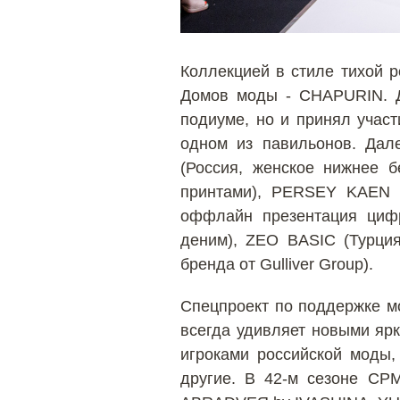
Коллекцией в стиле тихой р
Домов моды - CHAPURIN. Д
подиуме, но и принял учас
одном из павильонов. Да
(Россия, женское нижнее б
принтами), PERSEY KAEN (
оффлайн презентация цифр
деним), ZEO BASIC (Турция
бренда от Gulliver Group).
Спецпроект по поддержке 
всегда удивляет новыми яр
игроками российской моды,
другие. В 42-м сезоне CP