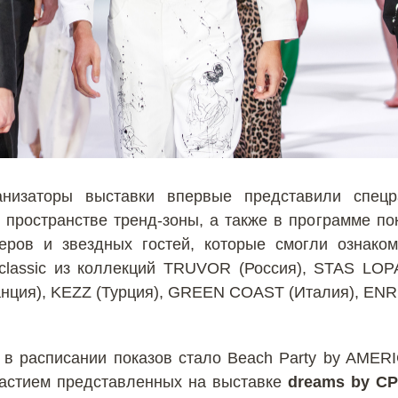
анизаторы выставки впервые представили спе
в пространстве тренд-зоны, а также в программе п
ров и звездных гостей, которые смогли ознаком
eo classic из коллекций TRUVOR (Россия), STAS LO
анция), KEZZ (Турция), GREEN COAST (Италия), ENR
 в расписании показов стало Beach Party by AM
астием представленных на выставке
dreams by C