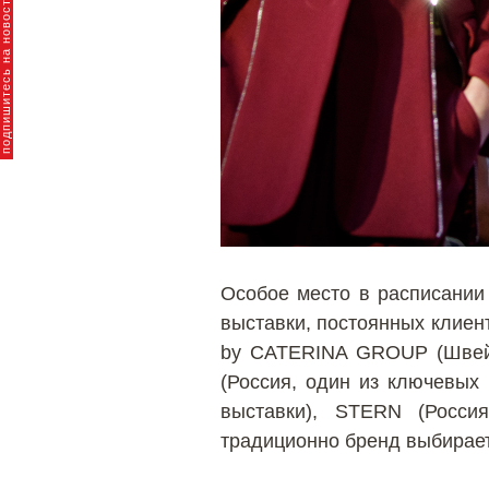
пишитесь на новости брендов
Особое место в расписании
выставки, постоянных клиен
by CATERINA GROUP (Швейц
(Россия, один из ключевых
выставки), STERN (Росси
традиционно бренд выбирает