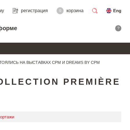
му
регистрация
корзина
Eng
0
поиск
форме
?
ТОЯЛИСЬ НА ВЫСТАВКАХ СРМ И DREAMS BY CPM
OLLECTION PREMIÈRE
портажи