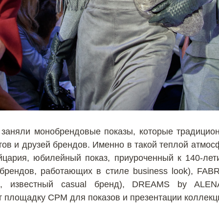
 заняли монобрендовые показы, которые традицион
тов и друзей брендов. Именно в такой теплой атм
ария, юбилейный показ, приуроченный к 140-лет
 брендов, работающих в стиле business look), FAB
я, известный casual бренд), DREAMS by ALE
 площадку CPM для показов и презентации коллекц