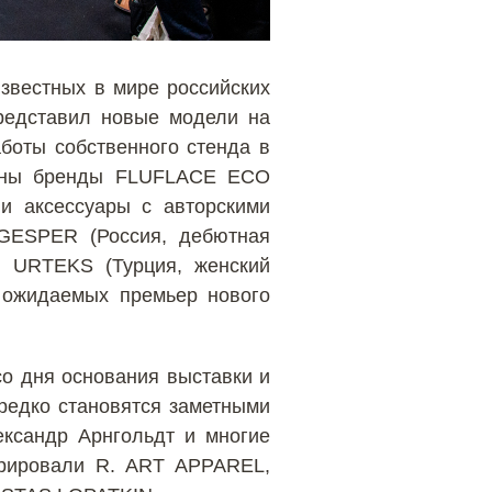
звестных в мире российских
редставил новые модели на
боты собственного стенда в
лены бренды FLUFLACE ECO
 и аксессуары с авторскими
 GESPER (Россия, дебютная
, URTEKS (Турция, женский
х ожидаемых премьер нового
о дня основания выставки и
редко становятся заметными
ександр Арнгольдт и многие
трировали R. ART APPAREL,