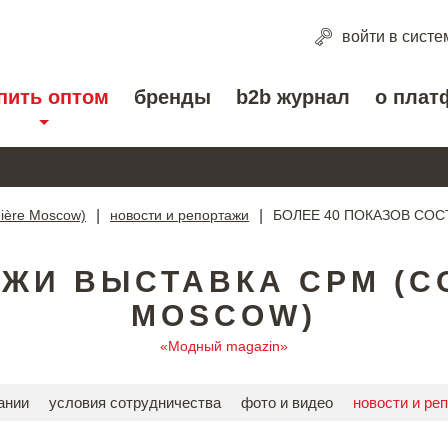
войти
в систе
пить оптом
бренды
b2b журнал
о плат
mière Moscow)
|
новости и репортажи
|
БОЛЕЕ 40 ПОКАЗОВ СОС
ЖИ ВЫСТАВКА CPM (C
MOSCOW)
«Модный magazin»
ании
условия сотрудничества
фото и видео
новости и ре