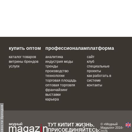
купить оптом
профессионалам
платформа
каталог товаров
аналитика
сайт
витрины брендов
индустрия моды
клуб
услуги
тренды
специальные
производство
проекты
технологии
как работать в
торговая площадь
системе
оптовая торговля
контакты
франчайзинг
выставки
карьера
ТУТ КИПИТ ЖИЗНЬ,
© «Модный
Magazin» 2016-
ПРИСОЕДИНЯЙТЕСЬ:
2026.