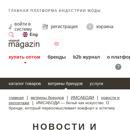
ГЛАВНАЯ ПЛАТФОРМА ИНДУСТРИИ МОДЫ
войти
в
регистрация
корзина
0
систему
Eng
поиск
купить оптом
бренды
b2b журнал
о платфо
?
каталог товаров
витрины брендов
услуги
главная
|
витрины брендов
|
ИМСАБОДИ
|
новости и
репортажи
|
ИМСАБОДИ — бельё как искусство. О
бренде, который переосмысливает комфорт и эстетику
НОВОСТИ И